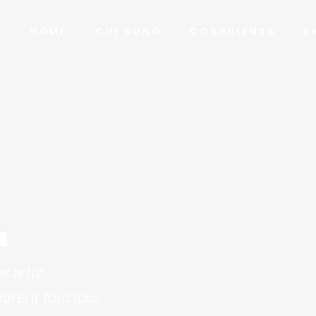
HOME
CHI SONO
CONSULENZA
E
_
ectetur
drerit faucibus.