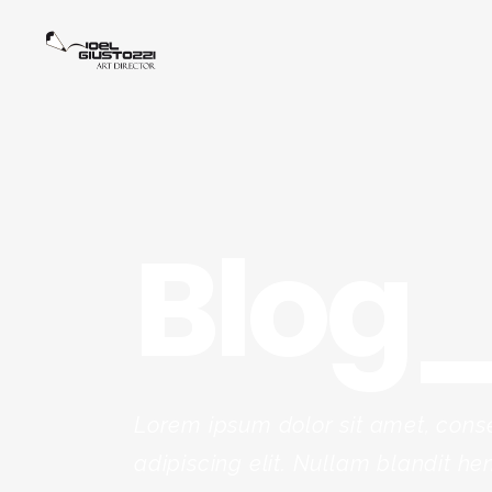
Blog
Lorem ipsum dolor sit amet, cons
adipiscing elit. Nullam blandit hen