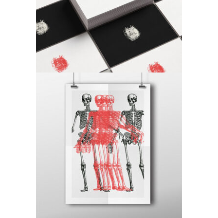
Art
Canvas
Art