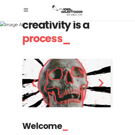
Believe, any
creativity is a
process_
Welcome