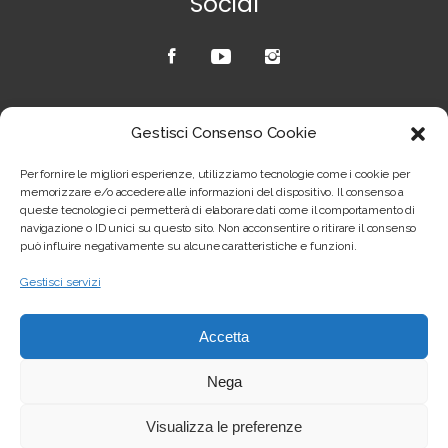
Social
Credits
Gestisci Consenso Cookie
Copyright © Joel Giustozzi – sito realizzato
Per fornire le migliori esperienze, utilizziamo tecnologie come i cookie per
da
scox.net
–
Privacy & Cookie Policy
memorizzare e/o accedere alle informazioni del dispositivo. Il consenso a
queste tecnologie ci permetterà di elaborare dati come il comportamento di
navigazione o ID unici su questo sito. Non acconsentire o ritirare il consenso
può influire negativamente su alcune caratteristiche e funzioni.
Gestisci servizi
Accetta
Nega
Visualizza le preferenze