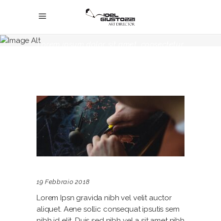
Blog_
Lorem ipsum dolor sit amet, consectetur
adipiscing elit. Nullam blandit hendrerit
faucibus.
19 Febbraio 2018
Lorem Ipsn gravida nibh vel velit auctor
aliquet. Aene sollic consequat ipsutis sem
nibh id elit. Duis sed nibh vel a sit amet nibh