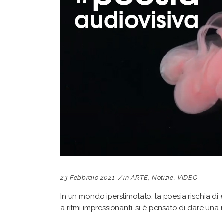
23 Febbraio 2021
in
ARTE
,
Notizie
,
VIDEO
In un mondo iperstimolato, la poesia rischia d
a ritmi impressionanti, si è pensato di dare un