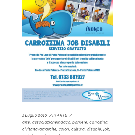
1 Luglio 2016
in
ARTE
arte
,
associazioneindaco
,
barriere
,
carrozina
,
civitanovamarche
,
colori
,
cultura
,
disabili
,
job
,