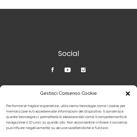
Social
Credits
Gestisci Consenso Cookie
Copyright © Joel Giustozzi – sito realizzato
Per fornire le migliori esperienze, utilizziamo tecnologie come i cookie per
da
scox.net
–
Privacy & Cookie Policy
memorizzare e/o accedere alle informazioni del dispositivo. Il consenso a
queste tecnologie ci permetterà di elaborare dati come il comportamento di
navigazione o ID unici su questo sito. Non acconsentire o ritirare il consenso
può influire negativamente su alcune caratteristiche e funzioni.